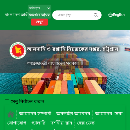
বাংলাদেশ জাতীয় তথ্য বাতায়ন
English
দেখুন
আমদানি ও রপ্তানি নিয়ন্ত্রকের দপ্তর, চট্রগ্রাম
গণপ্রজাতন্ত্রী বাংলাদেশ সরকার
মেনু নির্বাচন করুন
আমাদের সম্পর্কে
অনলাইন আবেদন
আমাদের সেবা
যোগাযোগ
গ্যালারি
দর্শনীয় স্থান
হেল্প ডেস্ক